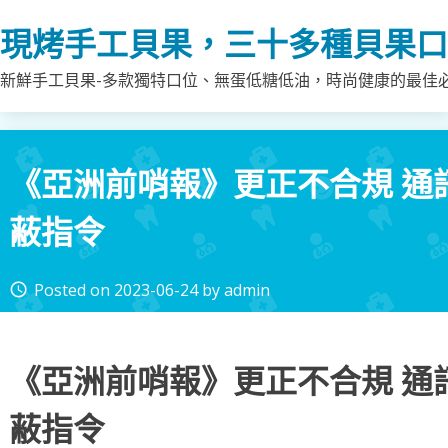
Skip
現烤手工貝果，三十多種貝果口
to
content
新鮮手工貝果-多款獨特口位、無蛋低糖低油，時尚健康的最佳
《亞洲前哨報》更正不合規 通
蔽指令
Posted on
2023-06-24
by
admin
access_time
《亞洲前哨報》更正不合規 通
蔽指令