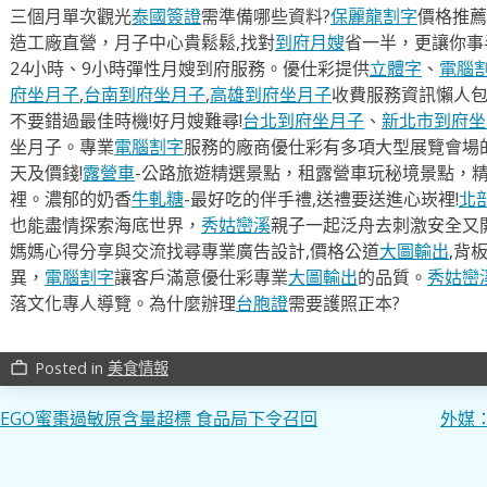
三個月單次觀光
泰國簽證
需準備哪些資料?
保麗龍割字
價格推薦
造工廠直營，月子中心貴鬆鬆,找對
到府月嫂
省一半，更讓你事半
24小時、9小時彈性月嫂到府服務。優仕彩提供
立體字
、
電腦
府坐月子
,
台南到府坐月子
,
高雄到府坐月子
收費服務資訊懶人
不要錯過最佳時機!好月嫂難尋!
台北到府坐月子
、
新北市到府坐
坐月子。專業
電腦割字
服務的廠商優仕彩有多項大型展覽會場
天及價錢!
露營車
-公路旅遊精選景點，租露營車玩秘境景點，
裡。濃郁的奶香
牛軋糖
-最好吃的伴手禮,送禮要送進心崁裡!
北
也能盡情探索海底世界，
秀姑巒溪
親子一起泛舟去​刺激安全又
媽媽心得分享與交流找尋專業廣告設計,價格公道
大圖輸出
,背
異，
電腦割字
讓客戶滿意優仕彩專業
大圖輸出
的品質。
秀姑巒
落文化專人導覽。為什麼辦理
台胞證
需要護照正本?
Posted in
美食情報
work_outline
文
EGO蜜棗過敏原含量超標 食品局下令召回
外媒：
章