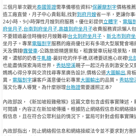
三個月單次觀光
泰國簽證
需準備哪些資料?
保麗龍割字
價格推薦
造工廠直營，月子中心貴鬆鬆,找對
到府月嫂
省一半，更讓你事半
24小時、9小時彈性月嫂到府服務。優仕彩提供
立體字
、
電腦
府坐月子
,
台南到府坐月子
,
高雄到府坐月子
收費服務資訊懶人
不要錯過最佳時機!好月嫂難尋!
台北到府坐月子
、
新北市到府坐
坐月子。專業
電腦割字
服務的廠商優仕彩有多項大型展覽會場
天及價錢!
露營車
-公路旅遊精選景點，租露營車玩秘境景點，
裡。濃郁的奶香
牛軋糖
-最好吃的伴手禮,送禮要送進心崁裡!
北
也能盡情探索海底世界，
秀姑巒溪
親子一起泛舟去​刺激安全又
媽媽心得分享與交流找尋專業廣告設計,價格公道
大圖輸出
,背
異，
電腦割字
讓客戶滿意優仕彩專業
大圖輸出
的品質。
秀姑巒
落文化專人導覽。為什麼辦理
台胞證
需要護照正本?
內政部說，《新加坡殺雞儆猴》這篇文章包含虛假事實陳述，新加坡
可閱讀，內容正在新加坡傳播。根據防止網絡假信息和網絡操縱
假信息，且在符合公眾利益的情況下，當局可針對虛假事實陳
內政部指出，防止網絡假信息和網絡操縱法令並不要求對方刪