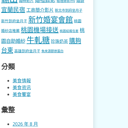
婚錄
婚禮影片
婚禮錄影mv
宜蘭民宿
工商簡介影片
新北市到府坐月子
新竹婚宴會館
新竹到府坐月子
桃園
桃園機場接送
桃
婚紗店推薦
桃園結婚包套
牛軋糖
購夠
園自助婚紗
珍珠奶茶
台東
高雄到府坐月子
魚來源膠原蛋白
分類
美食情報
美食资讯
美食饗宴
彙整
2026 年 8 月