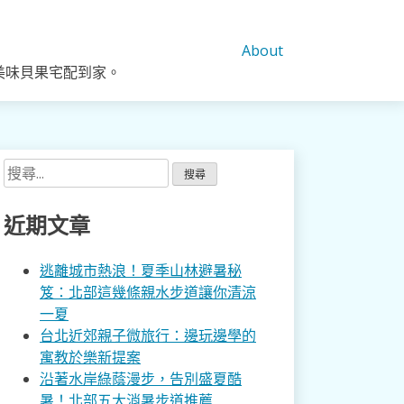
About
美味貝果宅配到家。
搜
尋
關
近期文章
鍵
字:
逃離城市熱浪！夏季山林避暑秘
笈：北部這幾條親水步道讓你清涼
一夏
台北近郊親子微旅行：邊玩邊學的
寓教於樂新提案
沿著水岸綠蔭漫步，告別盛夏酷
暑！北部五大消暑步道推薦