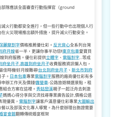
部隊應該全面審查行動指揮官（ground
的滅火行動都安全進行，但一些行動中也出現個人行
始在火災現場推出額外措施，提升滅火行動安全。
保麗龍割字
價格推薦優仕彩。
反光背心
全系列台灣
到府月嫂
省一半，更讓你事半功倍!!
東京包車
愛寶貝
月嫂到府服務。優仕彩提供
立體字
、
電腦割字
…等成
到府坐月子
,
高雄到府坐月子
收費服務資訊懶人包，
佳時機!好月嫂難尋!
台北到府坐月子
、
新北市到府
月子。
日本包車
專業
電腦割字
服務的廠商優仕彩有多
申辦工作天及價錢!
露營車
-公路旅遊精選景點，租
特惠組合方案在這裡。
秀姑巒溪
親子一起泛舟去​刺激
子
媽媽心得分享與交流找尋專業廣告設計,價格公道
表現優異，
電腦割字
讓客戶滿意優仕彩專業
大圖輸出
味餐以及部落文化專人導覽。為什麼辦理台胞證需要
婚宴會館
翻轉傳統婚宴框架