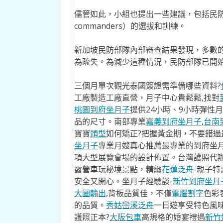
儘管如此，小組也提出一些建議，包括民防
commanders）的選拔和訓練。
新加坡民防部隊內部審查結果發現，多數
為疏失。為減少這種情況，民防部隊已開
三個月單次觀光泰國簽證需準備哪些資料?
工廠製造工廠直營，月子中心貴鬆鬆,找對
桃園到府坐月子
提供24小時、9小時彈性
品的尺寸。南部專業
嘉義到府坐月子
,
台南
寶寶
頭型
如何矯正?把握黃金期，不要錯過最
坐月子
專業月嫂真心推薦最專業的到府坐
項大型展覽會場的設計佈置。台灣護照代辦
露營車玩秘境景點，精緻
花蓮泛舟
-親子
安全又開心。坐月子經驗談-
新竹到府坐月
大圖輸出
,背板品質佳，不僅
電腦割字
色彩
的品質。
秀姑巒溪泛舟
一日遊享受特色風
護照正本?
大阪包車
高規格的婚宴禮遇
新竹