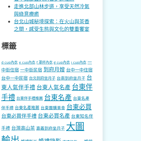
走進北部山林步道，享受天然冷氣
與綠意療癒
台北山城秘境探索：在火山與茶香
之間，感受生態與文化的雙重饗宴
標籤
一
d cup內衣
e cup內衣
f 罩杯內衣
g cup內衣
i cup內衣
到府月嫂
中街住宿
一中街民宿
台中一中住宿
台
台中一中民宿
台南到府坐月子
台北到府坐月子
台東伴
東人氣伴手禮
台東人氣名產
手禮
台東名產
台東名產
台東伴手禮推薦
台東必買
伴手禮
台東名產推薦
台東團購美食
台東必買名產
台東必買伴手禮
台東知名伴
大圖
台灣高山茶
手禮
嘉義到府坐月子
輸出
婚禮錄影