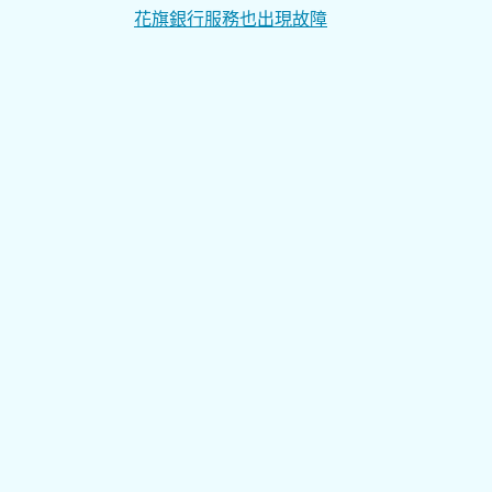
文
花旗銀行服務也出現故障
章
導
覽