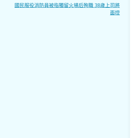
國民服役消防員被指獨留火場后殉職 38歲上司將
面控