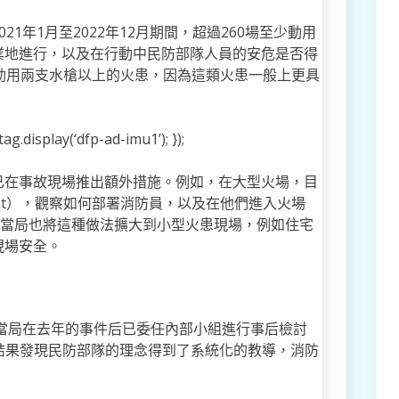
1年1月至2022年12月期間，超過260場至少動用
業地進行，以及在行動中民防部隊人員的安危是否得
動用兩支水槍以上的火患，因為這類火患一般上更具
g.display(‘dfp-ad-imu1’); });
已在事故現場推出額外措施。例如，在大型火場，目
point），觀察如何部署消防員，以及在他們進入火場
，當局也將這種做法擴大到小型火患現場，例如住宅
現場安全。
，當局在去年的事件后已委任內部小組進行事后檢討
的來說檢討結果發現民防部隊的理念得到了系統化的教導，消防