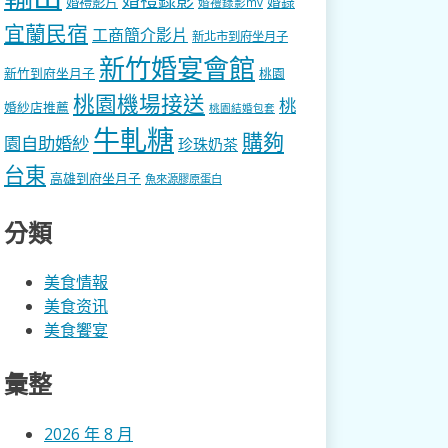
婚錄
婚禮影片
婚禮錄影mv
宜蘭民宿
工商簡介影片
新北市到府坐月子
新竹婚宴會館
新竹到府坐月子
桃園
桃園機場接送
桃
婚紗店推薦
桃園結婚包套
牛軋糖
購夠
園自助婚紗
珍珠奶茶
台東
高雄到府坐月子
魚來源膠原蛋白
分類
美食情報
美食资讯
美食饗宴
彙整
2026 年 8 月