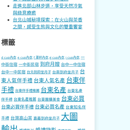
走進北部山林步道，享受天然冷氣
與綠意療癒
台北山城秘境探索：在火山與茶香
之間，感受生態與文化的雙重饗宴
標籤
一
d cup內衣
e cup內衣
f 罩杯內衣
g cup內衣
i cup內衣
到府月嫂
中街住宿
一中街民宿
台中一中住宿
台
台中一中民宿
台南到府坐月子
台北到府坐月子
台東伴
東人氣伴手禮
台東人氣名產
手禮
台東名產
台東名產
台東伴手禮推薦
台東必買
伴手禮
台東名產推薦
台東團購美食
台東必買名產
台東必買伴手禮
台東知名伴
大圖
台灣高山茶
手禮
嘉義到府坐月子
輸出
婚禮錄影