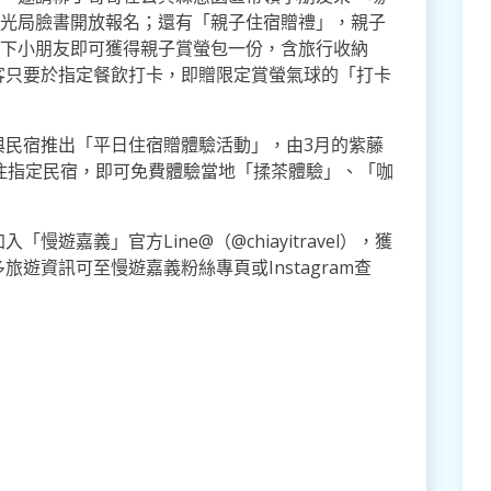
觀光局臉書開放報名；還有「親子住宿贈禮」，親子
以下小朋友即可獲得親子賞螢包一份，含旅行收納
客只要於指定餐飲打卡，即贈限定賞螢氣球的「打卡
與民宿推出「平日住宿贈體驗活動」，由3月的紫藤
住指定民宿，即可免費體驗當地「揉茶體驗」、「咖
遊嘉義」官方Line@（@chiayitravel），獲
遊資訊可至慢遊嘉義粉絲專頁或Instagram查