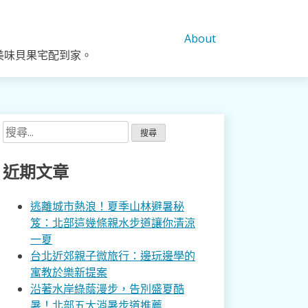
About
美味貝果宅配到家。
搜
尋
關
近期文章
鍵
字:
逃離城市熱浪！夏季山林避暑秘
笈：北部這幾條親水步道讓你清涼
一夏
台北近郊親子微旅行：邊玩邊學的
寓教於樂新提案
沿著水岸綠蔭漫步，告別盛夏酷
暑！北部五大消暑步道推薦