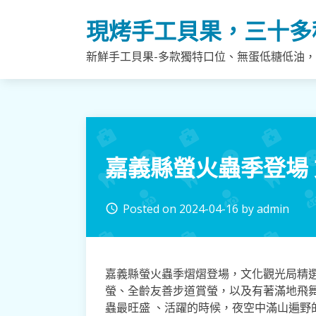
Skip
現烤手工貝果，三十多
to
content
新鮮手工貝果-多款獨特口位、無蛋低糖低油
嘉義縣螢火蟲季登場
Posted on
2024-04-16
by
admin
access_time
嘉義縣螢火蟲季熠熠登場，文化觀光局精選
螢、全齡友善步道賞螢，以及有著滿地飛舞
蟲最旺盛 、活躍的時候，夜空中滿山遍野