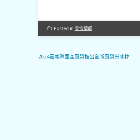
Posted in
美食情報
work_outline
文
2024嘉義縣國產鳳梨推出全新鳳梨米冰棒
章
導
覽