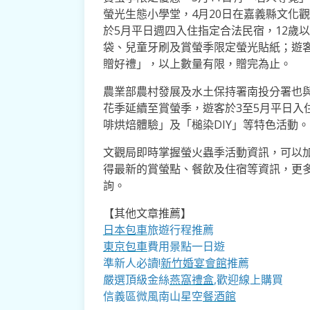
螢光生態小學堂，4月20日在嘉義縣文化
於5月平日週四入住指定合法民宿，12歲
袋、兒童牙刷及賞螢季限定螢光貼紙；遊
贈好禮」，以上數量有限，贈完為止。
農業部農村發展及水土保持署南投分署也
花季延續至賞螢季，遊客於3至5月平日入
啡烘焙體驗」及「槌染DIY」等特色活動。
文觀局即時掌握螢火蟲季活動資訊，可以加入「慢
得最新的賞螢點、餐飲及住宿等資訊，更多旅
詢。
【其他文章推薦】
日本包車
旅遊行程推薦
東京包車
費用景點一日遊
準新人必讀!
新竹婚宴會館
推薦
嚴選頂級金絲
燕窩
禮盒
,歡迎線上購買
信義區微風南山星空
餐酒館