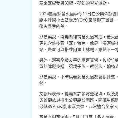
眾來嘉感受最閃耀、夢幻的螢光派對。
2024嘉義縣螢火蟲季今11日在公興森態
縣中興國小太鼓隊及YOYO家族柳丁哥哥、
螢火蟲季的美。
翁章梁說，嘉義縣復育螢火蟲有成，螢火
更包含許多獨「嘉」特色，像是「螢河鐵
站，遊客可以搭乘阿里山林鐵，來趟不一
另外，還有全齡友善的步道賞螢，位於竹
置無障礙步道，讓親子族、銀髮族、輪椅
翁章梁說，小時候看到螢火蟲都會很興奮
然。
文觀局表示，嘉義有許多賞螢秘境，以及
與雄獅旅遊推出公興森態園區、圓潭生態
最低899元就能來嘉賞螢，非常適合全家
賞螢季限定優惠，5月11日有「名人導覽