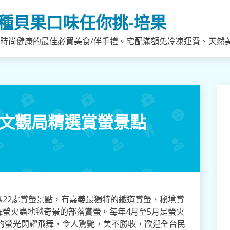
種貝果口味任你挑-培果
，時尚健康的最佳必買美食/伴手禮。宅配滿額免冷凍運費、天然
 文觀局精選賞螢景點
22處賞螢景點，有嘉義最獨特的鐵道賞螢、秘境賞
螢火蟲地毯奇景的部落賞螢。每年4月至5月是螢火
的螢光閃耀飛舞，令人驚艷，美不勝收，歡迎全台民