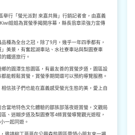
園區舉行「螢光派對 來嘉共舞」行銷記者會，由嘉義
Kiwi姐姐為賞螢季揭開序幕，縣長翁章梁強力宣傳
蟲品種為全台之冠，除了9月，幾乎一年四季都有，
道」美景，有奮起湖車站、水社寮車站與梨園寮車
樣的鐵道旅行。
崎鄉的圓潭生態園區，有最友善的賞螢步道，園區設
族都能輕鬆賞螢，賞螢季期間還可以預約導覽服務。
，相信孩子們也能在嘉義感受螢光生態的美，愛上自
結合當地特色文化體驗的鄒族部落夜遊賞螢，文觀局
園區、迷糊步道及梨園寮等4條賞螢導覽觀光遊程，
大小一起同遊。
」，邀請柳丁哥哥在公興森態園區帶領小朋友來一場