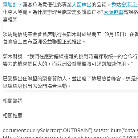
電腦割字
讓客戶滿意優仕彩專業
大圖輸出
的品質。
秀姑巒溪泛
化專人導覽。為什麼辦理台胞證需要護照正本?
大阪包車
高規格
宴框架
淡馬錫信託基金會首席執行長郭木財於星期五（9月15日）在
善峰會上宣布亞洲公益聯盟正式推出。
郭木財說：“我們在應對錯綜複雜的挑戰時需採取統一的合作
響力的機會是巨大的，而亞洲公益聯盟將可起到加速作用。”
已受邀出任聯盟的榮譽贊助人，並出席了這場慈善峰會。這是
以總統身份出席公開場合活動。
相關熱詞
相關推薦
document.querySelector(“.OUTBRAIN”).setAttribute(“data-s
https://www.zaobao.com/realtime/singapore/story202309