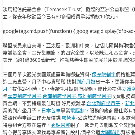
淡馬錫信託基金會（Temasek Trust）發起的亞洲公益聯盟（Philan
立，從去年啟動至今已有80多個成員承諾捐款10億元。
googletag.cmd.push(function() { googletag.display(‘dfp-ad-i
聯盟成員來自美洲、亞太區、歐洲和中東，包括比爾與梅琳達
嘉誠基金會、金光集團旗下的四家企業，以及陳江和基金會。
美元（約1億3600萬新元）推動慈善生態圈發展並用於聯盟的
三個月單次觀光泰國簽證需準備哪些資料?
保麗龍割字
價格推薦
造工廠直營，月子中心貴鬆鬆,找對
到府月嫂
省一半，更讓你事半
月子
提供24小時、9小時彈性月嫂到府服務。優仕彩提供
立體
業
嘉義到府坐月子
,
台南到府坐月子
,
高雄到府坐月子
收費服務
黃金期，不要錯過最佳時機!好月嫂難尋!
台北到府坐月子
、
新北
業的到府坐月子。
日本包車
專業
電腦割字
服務的廠商優仕彩有
護照代辦申辦工作天及價錢!
露營車
-公路旅遊精選景點，租露
特惠組合方案在這裡。
秀姑巒溪
親子一起泛舟去​刺激安全又開
媽心得分享與交流找尋專業廣告設計,價格公道
大圖輸出
,背板