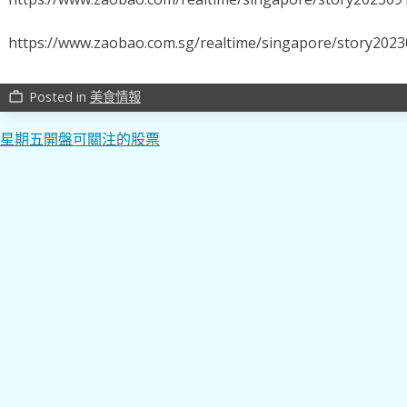
https://www.zaobao.com.sg/realtime/singapore/story202
Posted in
美食情報
work_outline
文
星期五開盤可關注的股票
章
導
覽